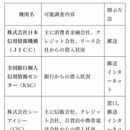
開示方
機関名
可能調査内容
法
株式会社日本
主に消費者金融会社、ク
信用情報機構
レジット会社、リース会
郵送
（ＪＩＣＣ）
社からの借入状況
郵送
全国銀行個人
インタ
信用情報セン
銀行からの借入状況
ーネッ
ター
（KSC）
ト
窓口、
株式会社シー
主に信販会社、クレジッ
郵送
アイシー
ト会社、百貨店や携帯電
インタ
（CIC）
話会社からの借入状況
ーネッ